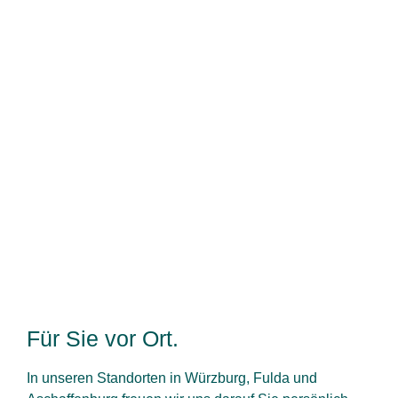
Bankenunabhängig
und
krisensicher
Bewahren Sie, was Ihnen lieb ist, auf Ihre Weise
auf. Genießen Sie die Sicherheit einer Bank
gepaart mit der Freiheit unseres 24h-Services –
ganz ohne Bank.
erfahren Sie mir
Für Sie vor Ort.
In unseren Standorten in Würzburg, Fulda und