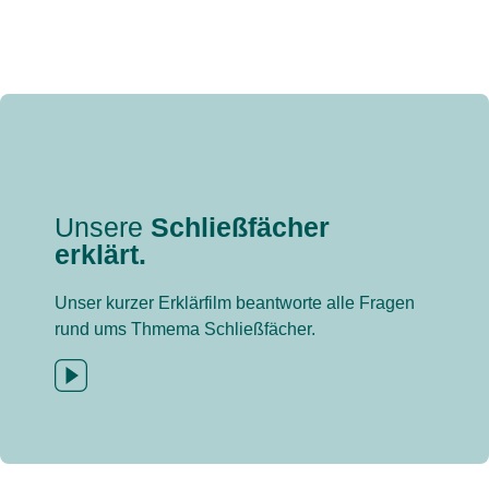
Unsere
Schließfächer
erklärt.
Unser kurzer Erklärfilm beantworte alle Fragen
rund ums Thmema Schließfächer.